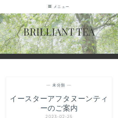
コ
メニュー
ン
テ
ン
BRILLIANT TEA
ツ
に
ス
キ
ッ
プ
—
未分類
—
イースターアフタヌーンティ
ーのご案内
2023-02-25