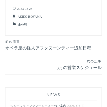
2023-02-25
AKIKO ISOYAMA
未分類
前の記事
投
オペラ座の怪人アフタヌーンティー追加日程
稿
次の記事
ナ
3月の営業スケジュール
ビ
ゲ
ー
NEWS
シ
シンデレラアフタヌーンティーのご案内
2024-05-19