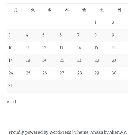
月
火
水
木
金
土
日
1
2
3
4
5
6
7
8
9
10
11
12
13
14
15
16
17
18
19
20
21
22
23
24
25
26
27
28
29
30
31
« 5月
Proudly powered by WordPress
|
Theme: Anissa by
AlienWP
.