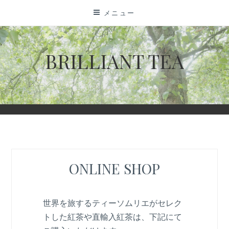
コ
メニュー
ン
テ
ン
BRILLIANT TEA
ツ
に
ス
キ
ッ
プ
ONLINE SHOP
世界を旅するティーソムリエがセレク
トした紅茶や直輸入紅茶は、下記にて