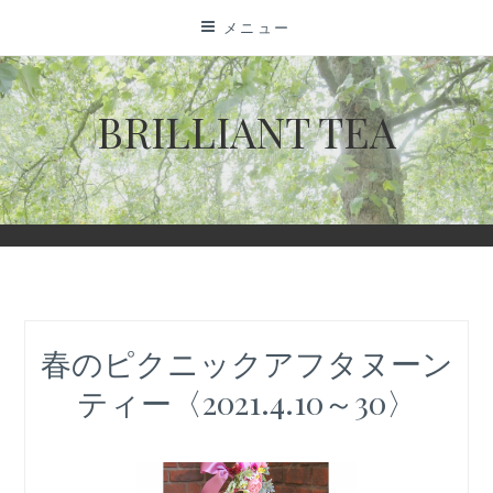
コ
メニュー
ン
テ
ン
BRILLIANT TEA
ツ
に
ス
キ
ッ
プ
春のピクニックアフタヌーン
ティー〈2021.4.10～30〉