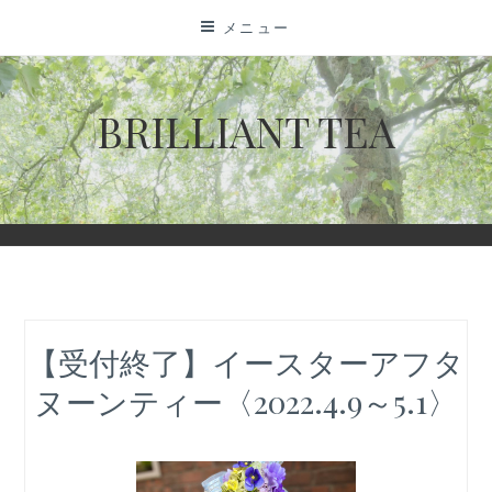
コ
メニュー
ン
テ
ン
BRILLIANT TEA
ツ
に
ス
キ
ッ
プ
【受付終了】イースターアフタ
ヌーンティー〈2022.4.9～5.1〉