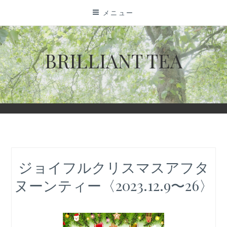
コ
メニュー
ン
テ
ン
BRILLIANT TEA
ツ
に
ス
キ
ッ
プ
ジョイフルクリスマスアフタ
ヌーンティー〈2023.12.9〜26〉